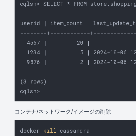
cqlsh> SELECT * FROM store.shopping
userid | item_count | last_update_t
--------+------------+-------------
  4567 |         20 |              
  1234 |          5 | 2024-10-06 12
  9876 |          2 | 2024-10-06 12
(3 rows)

コンテナ/ネットワーク/イメージの削除
docker 
kill
 cassandra
