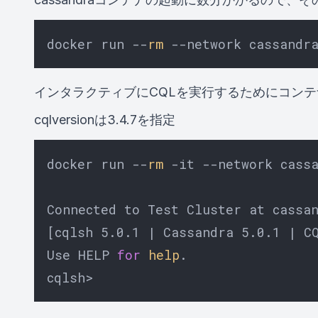
docker run --
rm
 --network cassandr
インタラクティブにCQLを実行するためにコン
cqlversionは3.4.7を指定
docker run --
rm
 -it --network cass
Connected to Test Cluster at cassan
[cqlsh 5.0.1 | Cassandra 5.0.1 | CQ
Use HELP 
for
help
.
