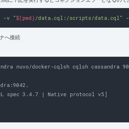
a -v 
"
$(pwd)
/data.cql:/scripts/data.cql"
テナへ接続
andra nuvo/docker-cqlsh cqlsh cassandra 9
dra:9042.

L spec 3.4.7 | Native protocol v5]
