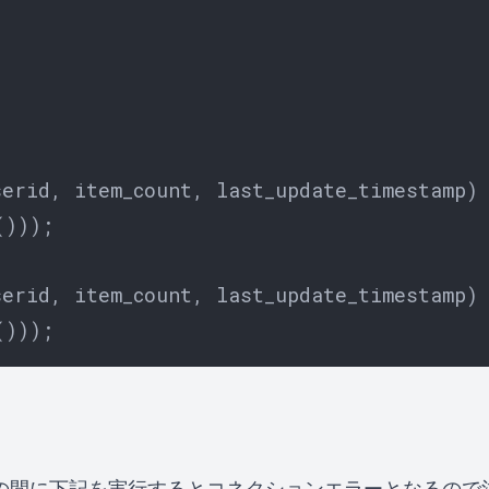
erid, item_count, last_update_timestamp)

)));

erid, item_count, last_update_timestamp)

、その間に下記を実行するとコネクションエラーとなるので