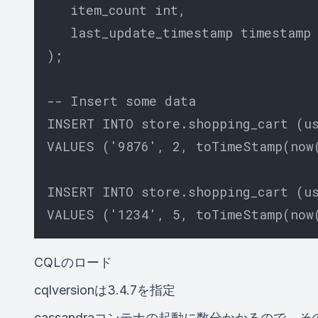
   item_count int,

   last_update_timestamp timestamp

);

-- Insert some data

INSERT INTO store.shopping_cart (us
VALUES ('9876', 2, toTimeStamp(now(
INSERT INTO store.shopping_cart (us
CQLのロード
cqlversionは3.4.7を指定
cassandraコンテナの起動に数分かかるので