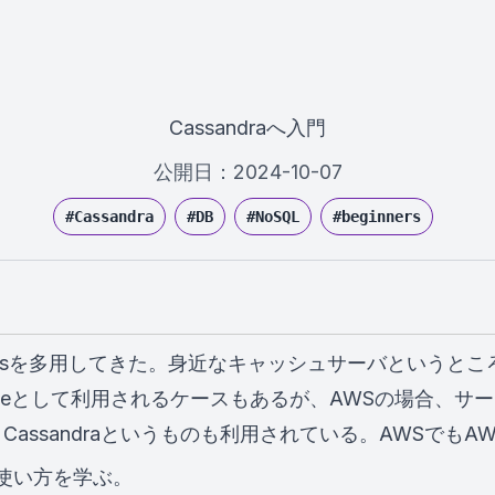
Cassandraへ入門
公開日：
2024-10-07
#
Cassandra
#
DB
#
NoSQL
#
beginners
とRedisを多用してきた。身近なキャッシュサーバという
acheとして利用されるケースもあるが、AWSの場合、サー
ssandraというものも利用されている。AWSでもAWS
な使い方を学ぶ。