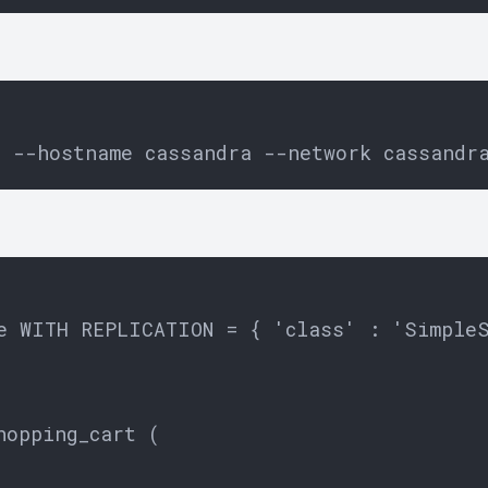
e WITH REPLICATION = { 'class' : 'SimpleS
opping_cart (
