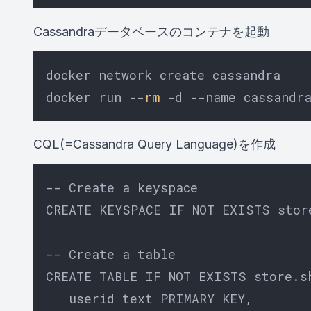
Cassandraデータベースのコンテナを起動
docker network create cassandra

docker run --
rm
CQL(=Cassandra Query Language)を作成
-- Create a keyspace

CREATE KEYSPACE IF NOT EXISTS stor
-- Create a table

CREATE TABLE IF NOT EXISTS store.sh
   userid text PRIMARY KEY,
