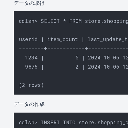
データの取得
cqlsh> SELECT * FROM store.shopping
userid | item_count | last_update_t
--------+------------+-------------
  1234 |          5 | 2024-10-06 12
  9876 |          2 | 2024-10-06 12
データの作成
cqlsh> INSERT INTO store.shopping_c