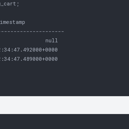
_cart;

imestamp

--------------------

              null

:34:47.492000+0000

:34:47.489000+0000
