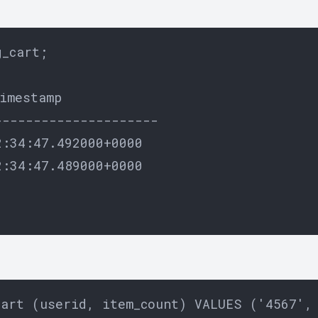
_cart;

imestamp

--------------------

:34:47.492000+0000

:34:47.489000+0000

art (userid, item_count) VALUES ('4567', 