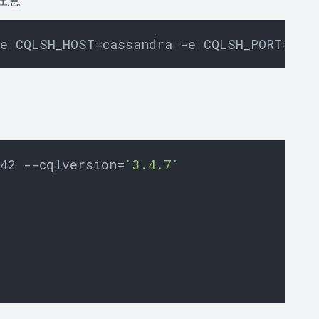
042 --cqlversion=
'3.4.7'